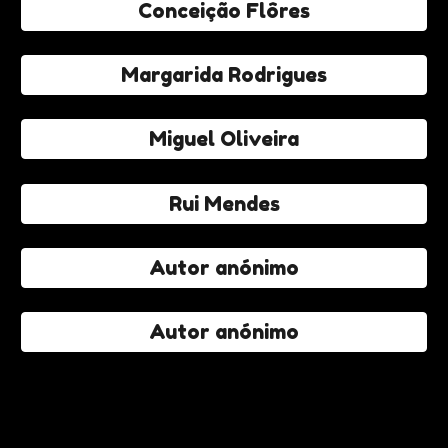
Conceição Flôres
Margarida Rodrigues
Miguel Oliveira
Rui Mendes
Autor anónimo
Autor anónimo